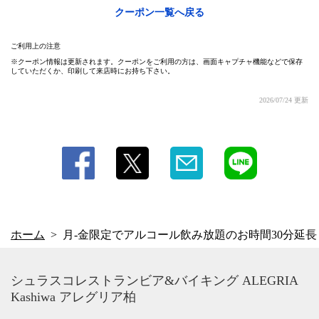
クーポン一覧へ戻る
レグリア柏
千葉県柏市柏３－６－２１ 柏ビル２Ｆ
ご利用上の注意
https://alegria-kashiwa.owst.jp/coupons/222899156
クーポン情報は更新されます。クーポンをご利用の方は、画面キャプチャ機能などで保存
していただくか、印刷して来店時にお持ち下さい。
お店情報をコピー
2026/07/24 更新
閉じる
ホーム
月-金限定でアルコール飲み放題のお時間30分延長
シュラスコレストランビア&バイキング ALEGRIA
Kashiwa アレグリア柏