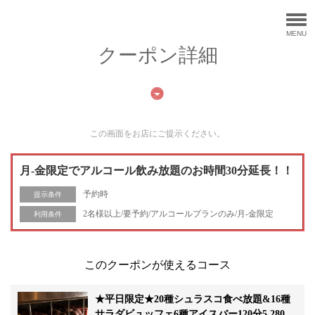
MENU
クーポン詳細
この画面をお店にご提示ください。
月-金限定でアルコール飲み放題のお時間30分延長！！
予約時
提示条件
2名様以上/要予約/アルコールプランのみ/月-金限定
利用条件
このクーポンが使えるコース
★平日限定★20種シュラスコ食べ放題&16種
サラダビュッフェ6種アイスバー120分5,280