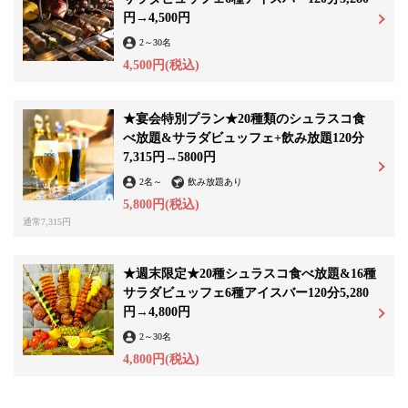
円→4,500円
2
～
30名
4,500円
(税込)
★宴会特別プラン★20種類のシュラスコ食
べ放題&サラダビュッフェ+飲み放題120分
7,315円→5800円
2名
～
飲み放題あり
5,800円
(税込)
通常7,315円
★週末限定★20種シュラスコ食べ放題&16種
サラダビュッフェ6種アイスバー120分5,280
円→4,800円
2
～
30名
この店舗情報をシェアする
4,800円
(税込)
月-金限定でアルコール飲み放題のお時間30分延長！！ | シ
ュラスコレストランビア&バイキング ALEGRIA Kashiwa ア