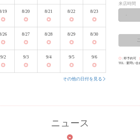
来店時間
8/19
8/20
8/21
8/22
8/23
-
◎
◎
◎
◎
◎
8/26
8/27
8/28
8/29
8/30
◎
◎
◎
◎
◎
9/2
9/3
9/4
9/5
9/6
◎
即予約可
TEL
要問い合
◎
◎
◎
◎
◎
その他の日付を見る
ニュース