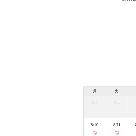
月
火
8/3
8/4
-
-
8/10
8/11
◎
◎