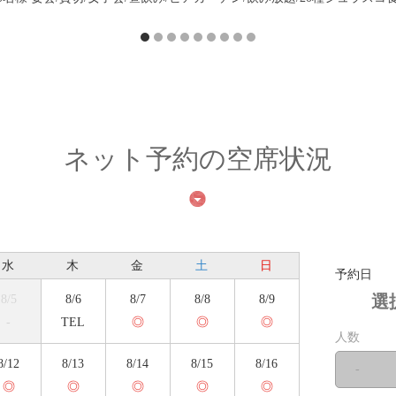
ネット予約の空席状況
水
木
金
土
日
予約日
選
8/5
8/6
8/7
8/8
8/9
-
TEL
◎
◎
◎
人数
8/12
8/13
8/14
8/15
8/16
-
◎
◎
◎
◎
◎