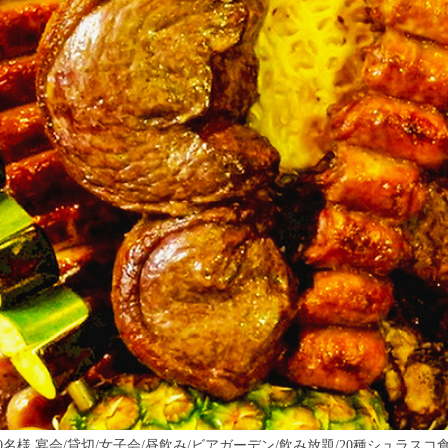
20名様 宴会/貸切/女子会/昼飲み/ビアガーデン/飲み放題/20種シュラスコ