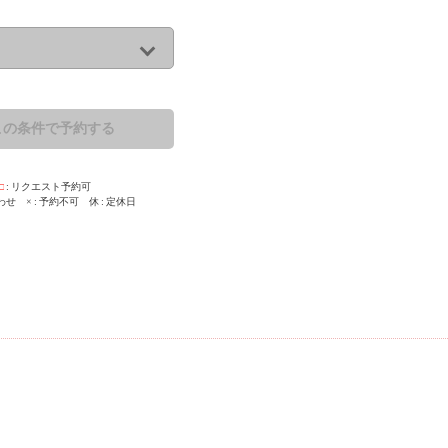
この条件で予約する
□
リクエスト予約可
わせ
×
予約不可
休
定休日